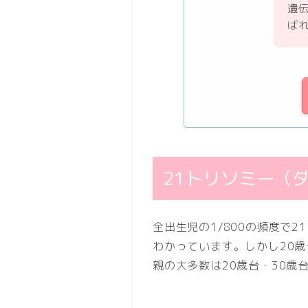
遺
ば
21トリソミー（
全出生児の1/800の頻度で
わかっています。しかし20
親の大多数は20歳台・30歳