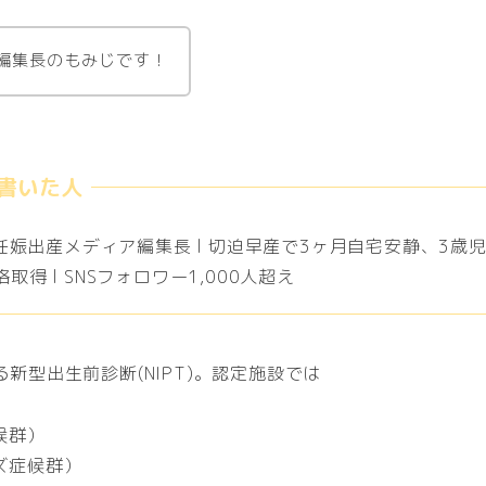
編集長のもみじです！
 妊娠出産メディア編集長 l 切迫早産で3ヶ月自宅安静、3歳児
取得 l SNSフォロワー1,000人超え
新型出生前診断(NIPT)。認定施設では
候群）
ズ症候群）