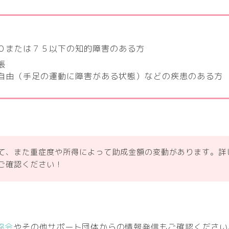
０または７５以下の知的障害のある方
帳
自由（手足の運動に障害がある状態）などの疾患のある方
て、また重症度や所得によって助成金額の変動があります。詳
ご確認ください！
協会
やその他サポート団体からの情報発信もご確認ください