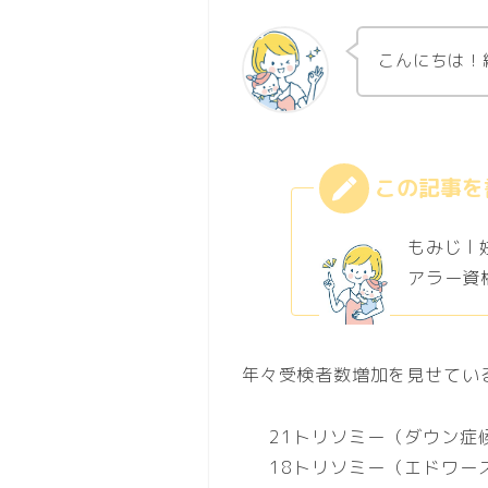
こんにちは！
もみじ l
アラー資格
年々受検者数増加を見せている
21トリソミー（ダウン症
18トリソミー（エドワー