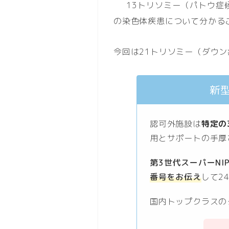
13トリソミー（パトウ症
の染色体疾患について分かる
今回は21トリソミー（ダウ
新型
認可外施設は
特定の
用とサポートの手厚
第3世代スーパーNI
番号をお伝え
して2
国内トップクラスの