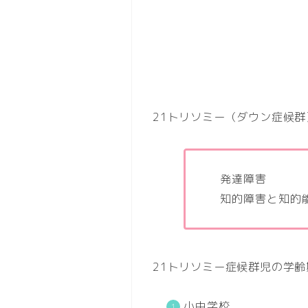
21トリソミー（ダウン症候
発達障害
知的障害と知的
21トリソミー症候群児の学
小中学校