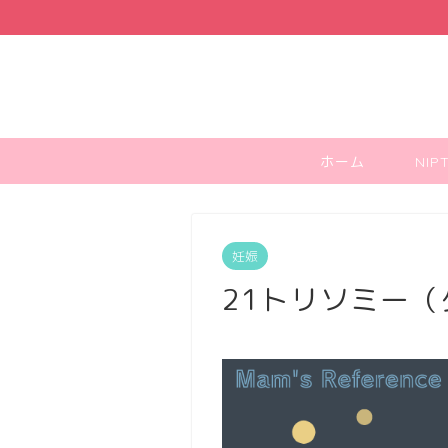
ホーム
NI
妊娠
21トリソミー