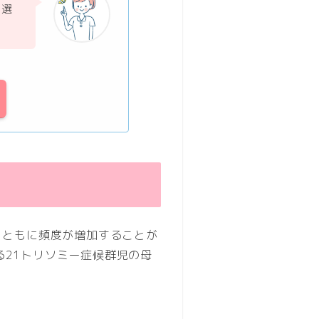
て選
とともに頻度が増加することが
る21トリソミー症候群児の母