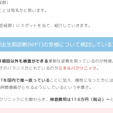
候群）
ことは有名かと思います。
ン症候群）にスポットを当て、紹介していきます。
出生前診断(NIPT)の受検について検討してい
3項目以外も検査ができる
柔軟な姿勢を取っているのが特徴
さのバランスがとれているのが
ミネルバクリニック
。
PTを国内で唯一扱っている
ことに加え、陽性になった方に
4時間連絡がとれるようにしているという手厚さ。
クリニックにも関わらず、
検査費用は17.6万円（税込）～