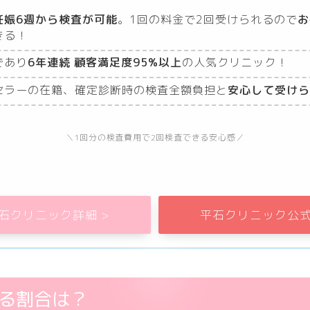
妊娠6週から検査が可能
。1回の料金で2回受けられるので
お
きる！
であり
6年連続 顧客満足度95%以上
の人気クリニック！
セラーの在籍、確定診断時の検査全額負担と
安心して受けら
＼1回分の検査費用で2回検査できる安心感／
石クリニック詳細 >
平石クリニック公式
る割合は？