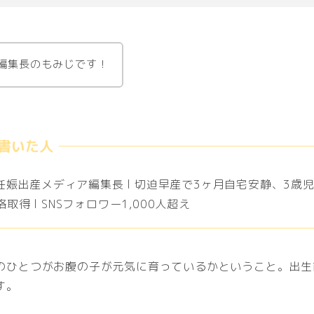
編集長のもみじです！
 妊娠出産メディア編集長 l 切迫早産で3ヶ月自宅安静、3歳児
取得 l SNSフォロワー1,000人超え
のひとつがお腹の子が元気に育っているかということ。出生
す。