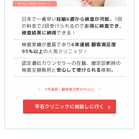
日本で一番早い
妊娠6週から検査が可能
。1回
の料金で2回受けられるので
お得に検査でき、
検査結果に納得
できる！
検査実績が豊富であり
6年連続 顧客満足度
95%以上
の人気クリニック！
認定遺伝カウンセラーの在籍、確定診断時の
検査全額負担と
安心して受けられる
体制。
6年連続！顧客満足度95%以上
平石クリニックに相談しに行く