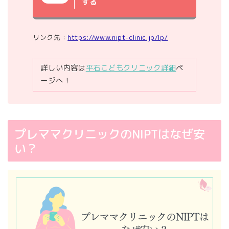
する
リンク先：
https://www.nipt-clinic.jp/lp/
詳しい内容は
平石こどもクリニック詳細
ペ
ージへ！
プレママクリニックのNIPTはなぜ安
い？