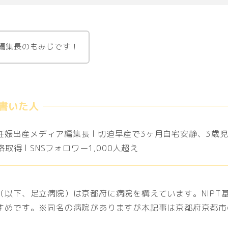
編集長のもみじです！
 妊娠出産メディア編集長 l 切迫早産で3ヶ月自宅安静、3歳児
取得 l SNSフォロワー1,000人超え
（以下、足立病院）は京都府に病院を構えています。NIPT
すめです。※同名の病院がありますが本記事は京都府京都市