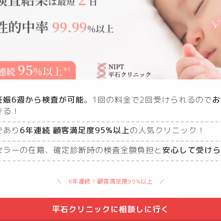
妊娠6週から検査が可能
。1回の料金で2回受けられるので
お
きる！
であり
6年連続 顧客満足度95%以上
の人気クリニック！
セラーの在籍、確定診断時の検査全額負担と
安心して受けら
6年連続！顧客満足度95%以上
平石クリニックに相談しに行く