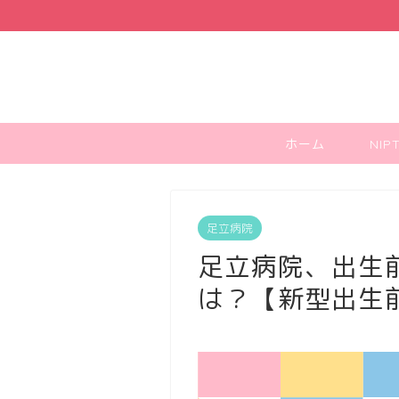
ホーム
NI
足立病院
足立病院、出生
は？【新型出生前診