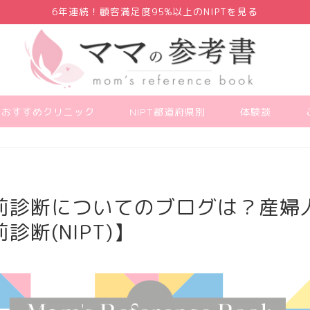
6年連続！顧客満足度95%以上のNIPTを見る
PTおすすめクリニック
NIPT都道府県別
体験談
前診断についてのブログは？産婦
断(NIPT)】