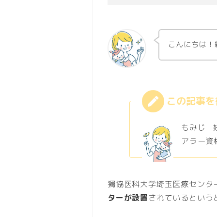
こんにちは！
もみじ l
アラー資格
獨協医科大学埼玉医療センタ
ターが設置
されているという