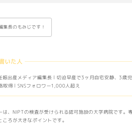
編集長のもみじです！
 妊娠出産メディア編集長 l 切迫早産で3ヶ月自宅安静、3歳児
取得 l SNSフォロワー1,000人超え
ーは、NIPTの検査が受けられる認可施設の大学病院です。
ところが大きなポイントです。