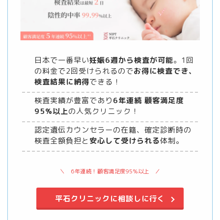
日本で一番早い
妊娠6週から検査が可能
。1回
の料金で2回受けられるので
お得に検査でき、
検査結果に納得
できる！
検査実績が豊富であり
6年連続 顧客満足度
95%以上
の人気クリニック！
認定遺伝カウンセラーの在籍、確定診断時の
検査全額負担と
安心して受けられる
体制。
6年連続！顧客満足度95%以上
平石クリニックに相談しに行く