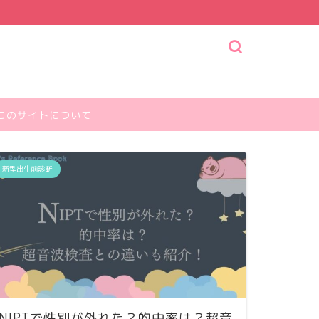
このサイトについて
新型出生前診断
NIPTで性別が外れた？的中率は？超音