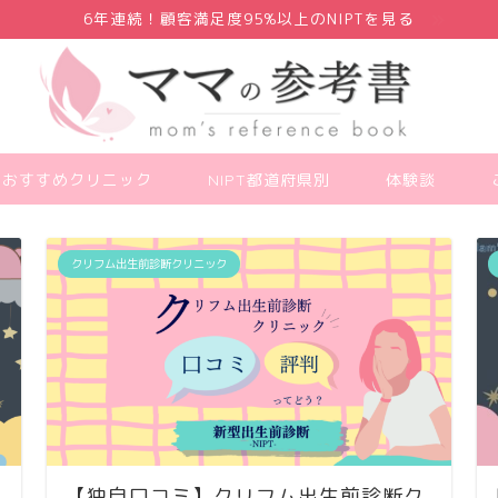
6年連続！顧客満足度95%以上のNIPTを見る
PTおすすめクリニック
NIPT都道府県別
体験談
クリフム出生前診断クリニック
【独自口コミ】クリフム出生前診断ク